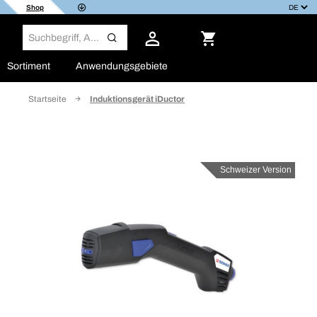
Shop
Sortiment
Anwendungsgebiete
Startseite
Induktionsgerät iDuctor
Schweizer Version