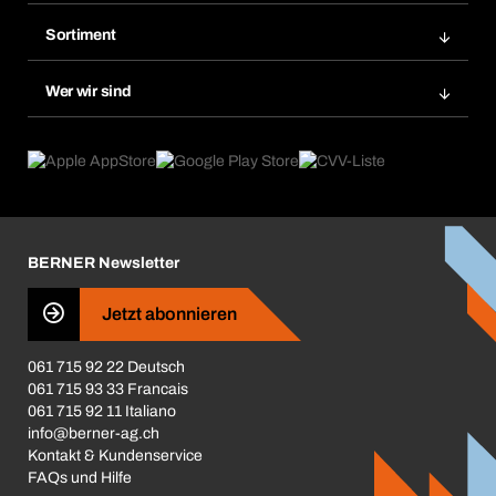
Bera Modul-Regalsystem
Merklisten
Sortiment
Bera Smart
Nachbestellung
Produktneuheiten
Gefahrenstoffdatenbank
Wer wir sind
Dauerauftrag
Anwendungsgebiete
eProcurement
Was wir anbieten
Rückgabe / Reklamation
Product Compliance
Produktfinder
Was uns antreibt
Broschüren / Kataloge
Corporate Responsibility
Karriere
BERNER Newsletter
Business Conduct
Jetzt abonnieren
061 715 92 22 Deutsch
061 715 93 33 Francais
061 715 92 11 Italiano
info@berner-ag.ch
Kontakt & Kundenservice
FAQs und Hilfe