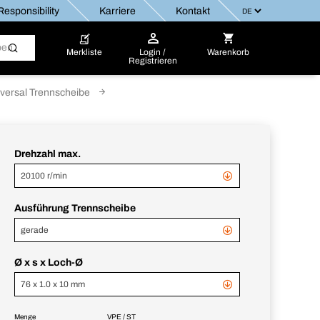
esponsibility
Karriere
Kontakt
Merkliste
Login /
Warenkorb
Registrieren
versal Trennscheibe
Drehzahl max.
20100 r/min
Ausführung Trennscheibe
gerade
Ø x s x Loch-Ø
76 x 1.0 x 10 mm
Menge
VPE / ST