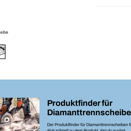
heibe
Produktfinder für
Diamanttrennscheib
Der Produktfinder für Diamanttrennscheiben f
dich schnell zu dem Produkt, das du suchst.