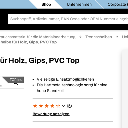
Shop
Unternehmen
Corporate R
rauchsmaterial für die Materialbearbeitung
Trennscheiben
Uni
heibe für Holz, Gips, PVC Top
ür Holz, Gips, PVC Top
Vielseitige Einsatzmöglichkeiten
TOPline
Die Hartmetalltechnologie sorgt für eine
hohe Standzeit
(5)
Bewertung anzeigen