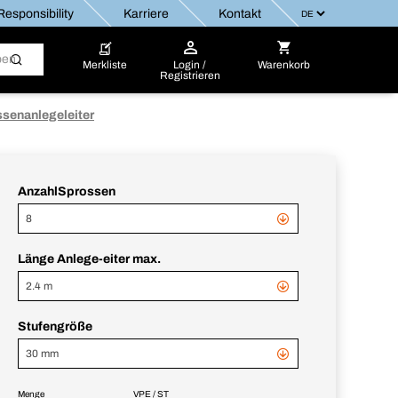
esponsibility
Karriere
Kontakt
Merkliste
Login /
Warenkorb
Registrieren
senanlegeleiter
AnzahlSprossen
8
Länge Anlege-eiter max.
2.4 m
Stufengröße
30 mm
Menge
VPE / ST