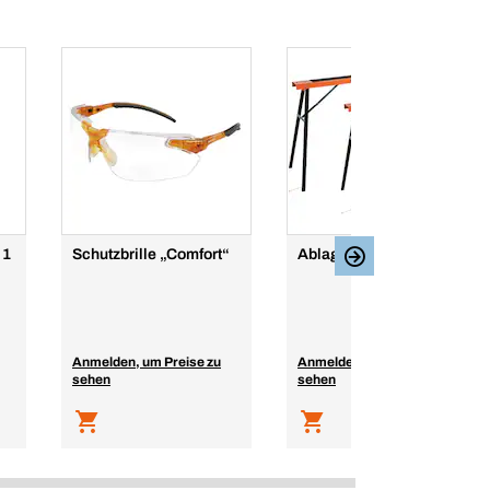
 1
Schutzbrille „Comfort“
Ablagebock, klappbar
Anmelden, um Preise zu
Anmelden, um Preise zu
sehen
sehen