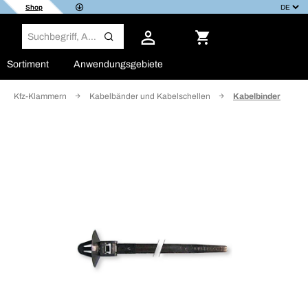
Shop
Sortiment
Anwendungsgebiete
Kfz-Klammern
Kabelbänder und Kabelschellen
Kabelbinder