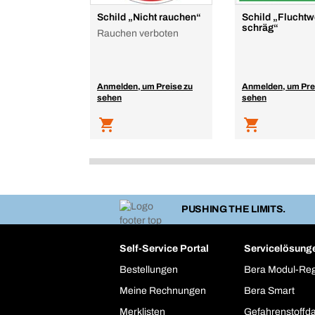
Schild „Nicht rauchen“
Schild „Flucht
schräg“
Rauchen verboten
Anmelden, um Preise zu
Anmelden, um Pre
sehen
sehen
PUSHING THE LIMITS.
Self-Service Portal
Servicelösung
Bestellungen
Bera Modul-Re
Meine Rechnungen
Bera Smart
Merklisten
Gefahrenstoffd