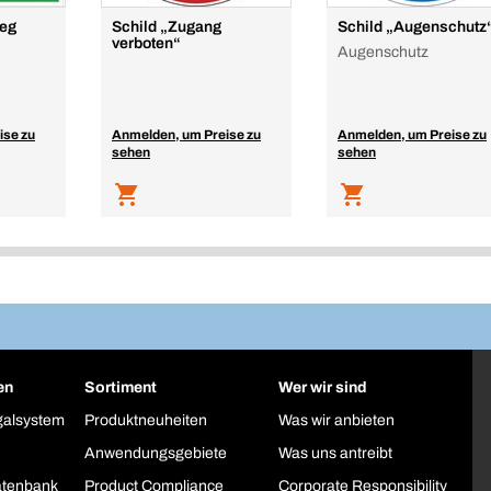
weg
Schild „Zugang
Schild „Augenschutz
verboten“
Augenschutz
ise zu
Anmelden, um Preise zu
Anmelden, um Preise zu
sehen
sehen
en
Sortiment
Wer wir sind
galsystem
Produktneuheiten
Was wir anbieten
Anwendungsgebiete
Was uns antreibt
atenbank
Product Compliance
Corporate Responsibility