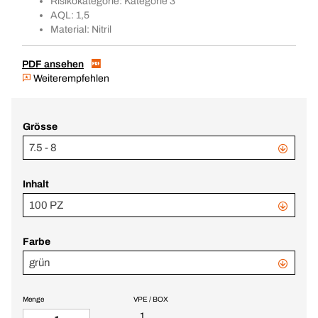
Risikokategorie: Kategorie 3
AQL: 1,5
Material: Nitril
PDF ansehen
Weiterempfehlen
Grösse
7.5 - 8
Inhalt
100 PZ
Farbe
grün
Menge
VPE / BOX
1