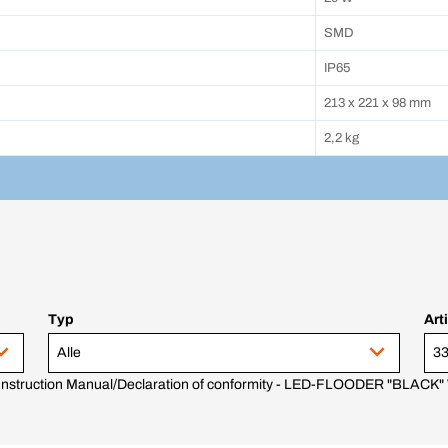
SMD
IP65
213 x 221 x 98 mm
2,2 kg
Typ
Art
Alle
33
Instruction Manual/Declaration of conformity - LED-FLOODER "BLAC