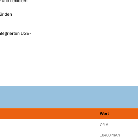
und flexiblem
für den
ntegrierten USB-
Wert
7.4 V
10400 mAh