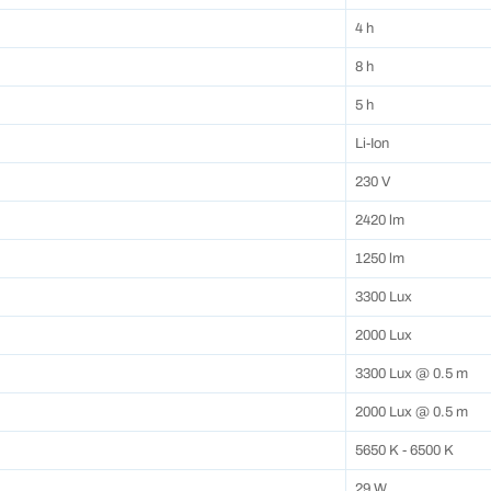
4 h
8 h
5 h
Li-Ion
230 V
2420 lm
1250 lm
3300 Lux
2000 Lux
3300 Lux @ 0.5 m
2000 Lux @ 0.5 m
5650 K - 6500 K
29 W