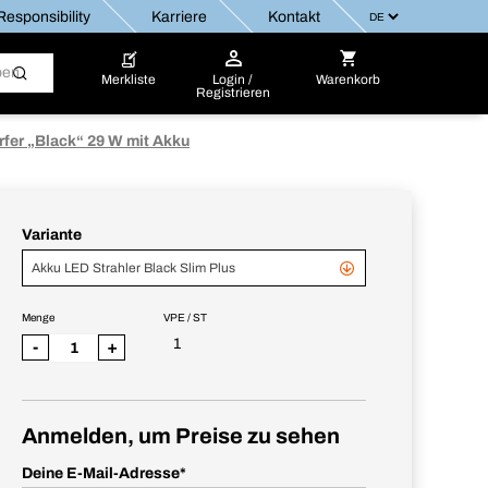
esponsibility
Karriere
Kontakt
Merkliste
Login /
Warenkorb
Registrieren
fer „Black“ 29 W mit Akku
Variante
Akku LED Strahler Black Slim Plus
Menge
VPE / ST
1
-
+
Anmelden, um Preise zu sehen
Deine E-Mail-Adresse
*