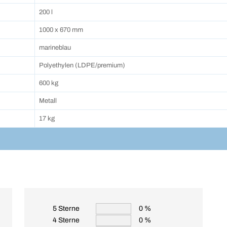
200 l
1000 x 670 mm
marineblau
Polyethylen (LDPE/premium)
600 kg
Metall
17 kg
5 Sterne
0 %
4 Sterne
0 %