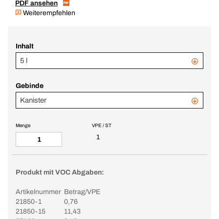
PDF ansehen
Weiterempfehlen
Inhalt
5 l
Gebinde
Kanister
Menge
VPE / ST
1
Produkt mit VOC Abgaben:
Artikelnummer
Betrag/VPE
21850-1
0,76
21850-15
11,43