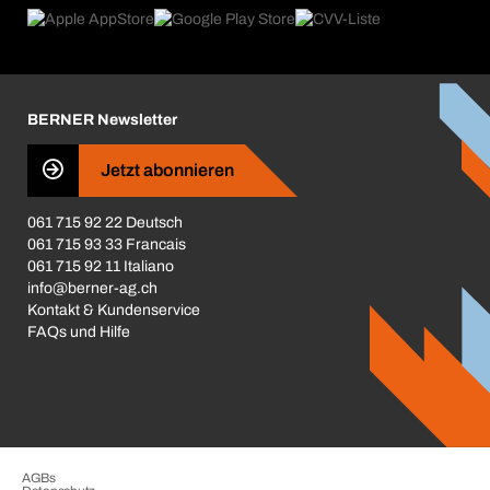
Product Compliance
Produktfinder
Was uns antreibt
Broschüren / Kataloge
Corporate Responsibility
Karriere
BERNER Newsletter
Business Conduct
Jetzt abonnieren
061 715 92 22 Deutsch
061 715 93 33 Francais
061 715 92 11 Italiano
info@berner-ag.ch
Kontakt & Kundenservice
FAQs und Hilfe
AGBs