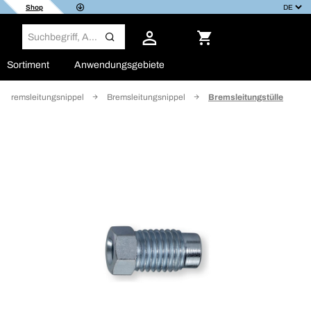
Shop
Sortiment
Anwendungsgebiete
d Bremsleitungsnippel
Bremsleitungsnippel
Bremsleitungstülle