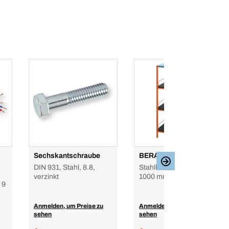
Sechskantschraube
BERA®-Modul Chemie
DIN 931, Stahl, 8.8,
Stahlblech, 542,5x H
verzinkt
1000 mm – Oberteil
 9
Anmelden, um Preise zu
Anmelden, um Preise zu
sehen
sehen