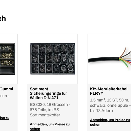
ch
l/Gummi
Sortiment
Kfz-Mehrleiterkabel
Sicherungsringe für
FLRYY
sen -
Wellen DIN 471
1.5 mm², 13 ST, 50 m,
BS3030, 18 Grössen -
schwarz, ohne Spule –
675 Teile, im BS
bis 13 Adern
Sortimentskoffer
ise zu
Anmelden, um Preise zu
Anmelden, um Preise zu
sehen
sehen