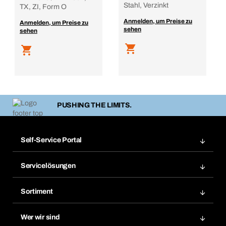
Stahl, Verzinkt
TX, ZI, Form O
Anmelden, um Preise zu
Anmelden, um Preise zu
sehen
sehen
PUSHING THE LIMITS.
Self-Service Portal
Bestellungen
Servicelösungen
Meine Rechnungen
Bera Modul-Regalsystem
Merklisten
Sortiment
Bera Smart
Nachbestellung
Produktneuheiten
Gefahrenstoffdatenbank
Wer wir sind
Dauerauftrag
Anwendungsgebiete