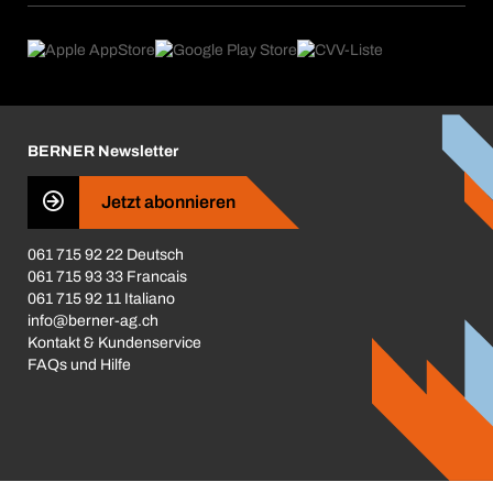
eProcurement
Was wir anbieten
Rückgabe / Reklamation
Product Compliance
Produktfinder
Was uns antreibt
Broschüren / Kataloge
Corporate Responsibility
Karriere
BERNER Newsletter
Business Conduct
Jetzt abonnieren
061 715 92 22 Deutsch
061 715 93 33 Francais
061 715 92 11 Italiano
info@berner-ag.ch
Kontakt & Kundenservice
FAQs und Hilfe