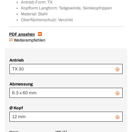
Antrieb Form: TX
Kopfform Langform: Teilgewinde, Senkkopfrippen
Material: Stahl
Oberflächenschutz: Verzinkt
PDF ansehen
Weiterempfehlen
Antrieb
TX 30
Abmessung
6.3 x 60 mm
Ø Kopf
12 mm
Menge
VPE / ST