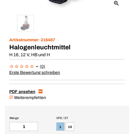
Artikelnummer:
216487
Halogenleuchtmittel
H 16, 12 V, HB und H
(0)
Erste Bewertung schreiben
PDF ansehen
Weiterempfehlen
Menge
VPE / ST
1
10