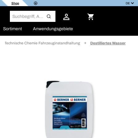
Shop
Sortiment
Anwendungsgebiete
Technische Chemie Fahrzeuginstandhaltung
Destilliertes Wasser