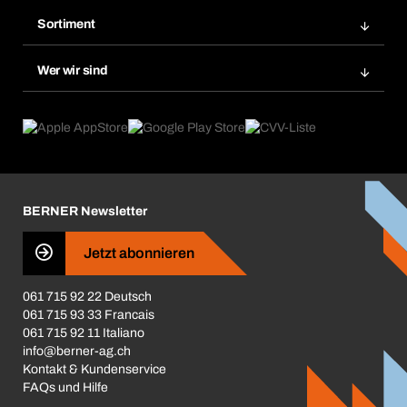
Bera Modul-Regalsystem
Merklisten
Sortiment
Bera Smart
Nachbestellung
Produktneuheiten
Gefahrenstoffdatenbank
Wer wir sind
Dauerauftrag
Anwendungsgebiete
eProcurement
Was wir anbieten
Rückgabe / Reklamation
Product Compliance
Produktfinder
Was uns antreibt
Broschüren / Kataloge
Corporate Responsibility
Karriere
BERNER Newsletter
Business Conduct
Jetzt abonnieren
061 715 92 22 Deutsch
061 715 93 33 Francais
061 715 92 11 Italiano
info@berner-ag.ch
Kontakt & Kundenservice
FAQs und Hilfe