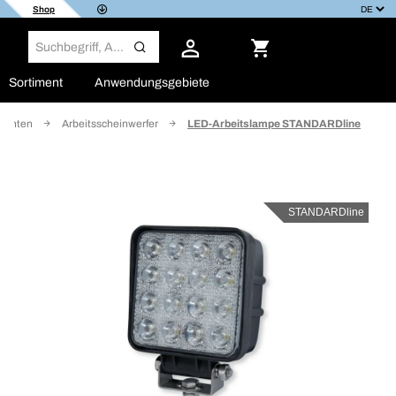
Shop
Sortiment
Anwendungsgebiete
euchten
Arbeitsscheinwerfer
LED-Arbeitslampe STANDARDline
STANDARDline