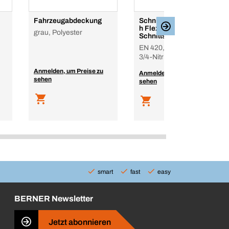
Fahrzeugabdeckung
Schnittschutzhandschu
h Flexus Cut,
grau, Polyester
Schnittschutzlevel D
EN 420, EN 388, EN 407,
3/4-Nitrilbeschichtung
Anmelden, um Preise zu
Anmelden, um Preise zu
sehen
sehen
smart
fast
easy
BERNER Newsletter
Jetzt abonnieren