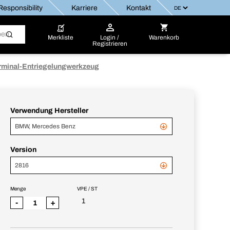
esponsibility
Karriere
Kontakt
Merkliste
Login /
Warenkorb
Registrieren
rminal-Entriegelungwerkzeug
Verwendung Hersteller
BMW, Mercedes Benz
Version
2816
Menge
VPE / ST
1
-
+