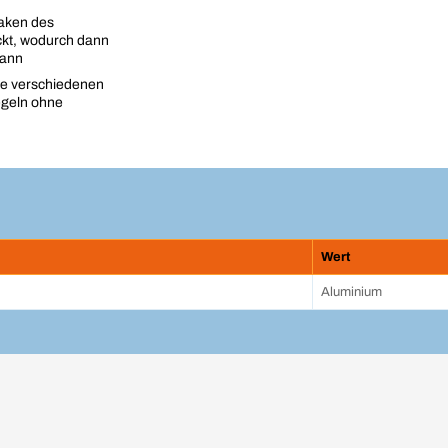
aken des
kt, wodurch dann
kann
ie verschiedenen
egeln ohne
Wert
Aluminium