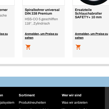
erner
Spiralbohrer universal
Ersatzteile
DIN 338 Premium
Schlauchabroller
asche
SAFETY+ 10 mm
HSS-CO 5 geschliffen
118°, Zylindrisch
ise zu
Anmelden, um Preise zu
Anmelden, um Preise zu
sehen
sehen
en
Sortiment
Wer wir sind
galsystem
Produktneuheiten
Was wir anbieten