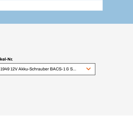
ikel-Nr.
351949 12V Akku-Schrauber BACS-1 & Starterset 2,0 & 6,0 Ah, im BERA® CLIC+