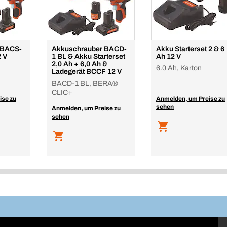
 BACS-
Akkuschrauber BACD-
Akku Starterset 2 & 6
2 V
1 BL & Akku Starterset
Ah 12 V
2,0 Ah + 6,0 Ah &
6.0 Ah, Karton
Ladegerät BCCF 12 V
BACD-1 BL, BERA®
CLIC+
ise zu
Anmelden, um Preise zu
sehen
Anmelden, um Preise zu
sehen