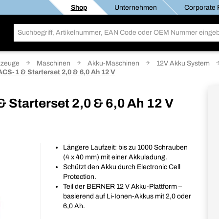
Shop
Unternehmen
Corporate R
kzeuge
Maschinen
Akku-Maschinen
12V Akku System
S-1 & Starterset 2,0 & 6,0 Ah 12 V
Starterset 2,0 & 6,0 Ah 12 V
Längere Laufzeit: bis zu 1000 Schrauben
(4 x 40 mm) mit einer Akkuladung.
Schützt den Akku durch Electronic Cell
Protection.
Teil der BERNER 12 V Akku-Plattform –
basierend auf Li-Ionen-Akkus mit 2,0 oder
6,0 Ah.