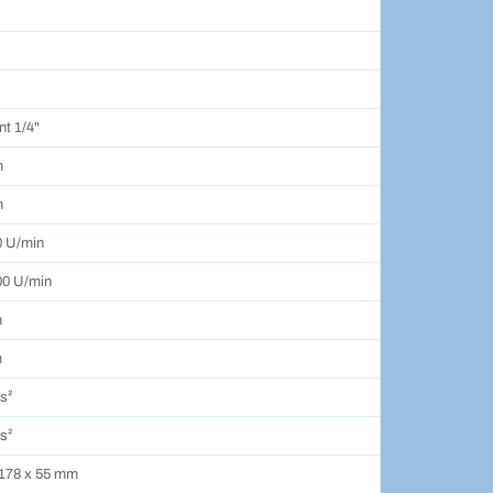
nt 1/4"
m
m
0 U/min
00 U/min
m
m
s²
s²
 178 x 55 mm