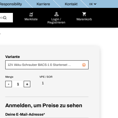
esponsibility
Karriere
Kontakt
Merkliste
Login /
Warenkorb
Registrieren
Variante
12V Akku-Schrauber BACS-1 & Starterset 2,0 & 6,0 Ah, im BERA® CLIC+
Menge
VPE / SOR
1
-
+
Anmelden, um Preise zu sehen
Deine E-Mail-Adresse
*