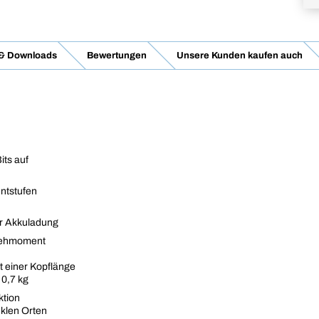
 & Downloads
Bewertungen
Unsere Kunden kaufen auch
its auf
ntstufen
er Akkuladung
Drehmoment
t einer Kopflänge
 0,7 kg
ktion
nklen Orten