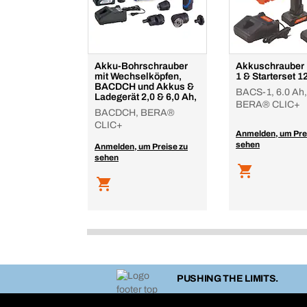
Akku-Bohrschrauber
Akkuschrauber
mit Wechselköpfen,
1 & Starterset 1
BACDCH und Akkus &
BACS-1, 6.0 Ah,
Ladegerät 2,0 & 6,0 Ah,
BERA® CLIC+
BACDCH, BERA®
CLIC+
Anmelden, um Pre
sehen
Anmelden, um Preise zu
sehen
PUSHING THE LIMITS.