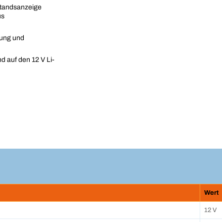
standsanzeige
us
zung und
d auf den 12 V Li-
Wert
12 V