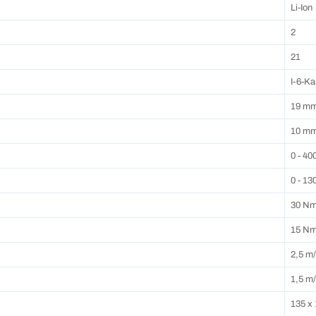
Li-Ion
2
21
I-6-Ka
19 m
10 m
0 - 40
0 - 13
30 N
15 N
2,5 m/
1,5 m/
135 x