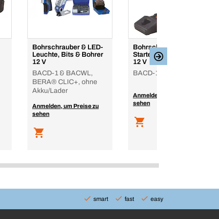
Bohrschrauber & LED-
Bohrschrauber &
Leuchte, Bits & Bohrer
Starterset 2,0 & 6,0 Ah
12 V
12 V
BACD-1 & BACWL,
BACD-1, BERA® CLIC+
BERA® CLIC+, ohne
Akku/Lader
Anmelden, um Preise zu
sehen
Anmelden, um Preise zu
sehen
smart
fast
easy