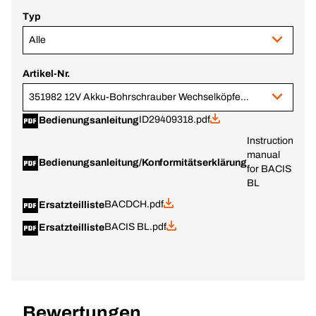
Typ
Alle
Artikel-Nr.
351982 12V Akku-Bohrschrauber Wechselköpfe BACDCH & Drehschlagschrauber BACIS BL
ID29409318.pdf
Bedienungsanleitung
Instruction
manual
Bedienungsanleitung/Konformitätserklärung
for BACIS
BL
BACDCH.pdf
Ersatzteilliste
BACIS BL.pdf
Ersatzteilliste
Bewertungen