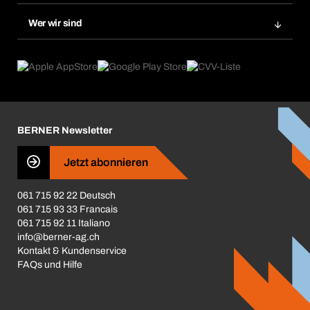
Nachbestellung
Produktneuheiten
Gefahrenstoffdatenbank
Wer wir sind
Dauerauftrag
Anwendungsgebiete
eProcurement
Was wir anbieten
Rückgabe / Reklamation
Product Compliance
Produktfinder
Was uns antreibt
Broschüren / Kataloge
Corporate Responsibility
Karriere
BERNER Newsletter
Business Conduct
Jetzt abonnieren
061 715 92 22 Deutsch
061 715 93 33 Francais
061 715 92 11 Italiano
info@berner-ag.ch
Kontakt & Kundenservice
FAQs und Hilfe