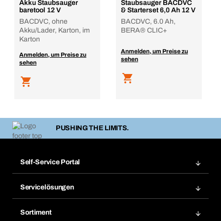
Akku Staubsauger
Staubsauger BACDVC
baretool 12 V
& Starterset 6,0 Ah 12 V
BACDVC, ohne
BACDVC, 6.0 Ah,
Akku/Lader, Karton, im
BERA® CLIC+
Karton
Anmelden, um Preise zu
Anmelden, um Preise zu
sehen
sehen
PUSHING THE LIMITS.
Self-Service Portal
Bestellungen
Servicelösungen
Meine Rechnungen
Bera Modul-Regalsystem
Merklisten
Sortiment
Bera Smart