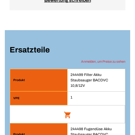
Bewertung schreiben
Ersatzteile
Anmelden, um Preise zu sehen
244499 Filter Akku
Staubsauger BACDVC
10,8/12V
1
244498 Fugendüse Akku
Filter Akku Staubsauger BACDVC
Staubsauger BACDVC