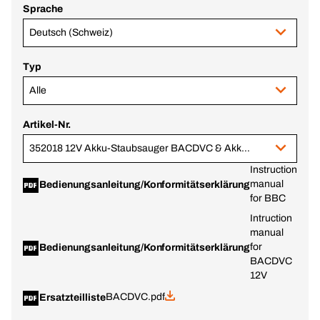
Sprache
Deutsch (Schweiz)
Typ
Alle
Artikel-Nr.
352018 12V Akku-Staubsauger BACDVC & Akku-Starterset 2,0 Ah, im BERA® CLIC+
Instruction
manual
Bedienungsanleitung/Konformitätserklärung
for BBC
Intruction
manual
for
Bedienungsanleitung/Konformitätserklärung
BACDVC
12V
BACDVC.pdf
Ersatzteilliste