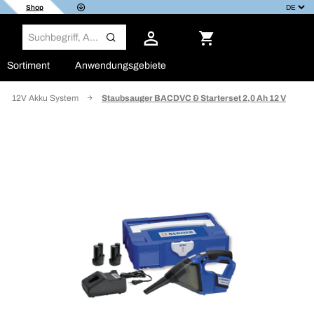
Shop
Sortiment
Anwendungsgebiete
12V Akku System
Staubsauger BACDVC & Starterset 2,0 Ah 12 V