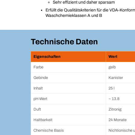
Sehr effizient und daher sparsam
Erfüllt die Qualitätskriterien für die VDA-Konfo
Waschchemieklassen A und B
Technische Daten
Eigenschaften
Wert
Farbe
gelb
Gebinde
Kanister
Inhalt
25 l
pH-Wert
~ 13.8
Duft
Zitronig
Haltbarkeit
24 Monate
Chemische Basis
Nichtionische 