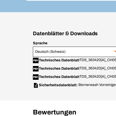
Datenblätter & Downloads
Sprache
Deutsch (Schweiz)
TDS_363420[A]_CH05
Technisches Datenblatt
TDS_363420[A]_CH05
Technisches Datenblatt
TDS_363420[A]_CH05_
Technisches Datenblatt
Bernerwash Vorreinig
Sicherheitsdatenblatt:
Bewertungen