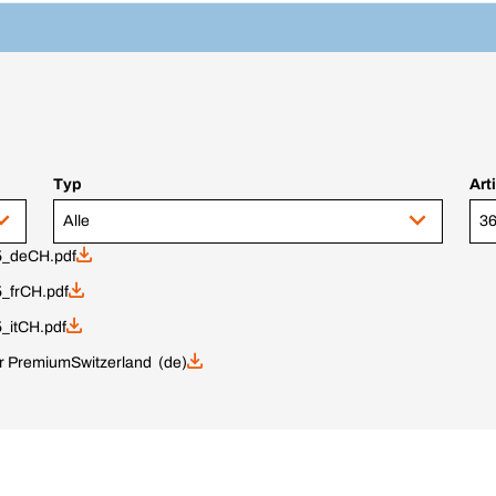
Typ
Art
Alle
36
_deCH.pdf
_frCH.pdf
itCH.pdf
er Premium
Switzerland (de)