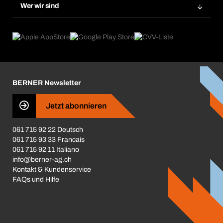
Gefahrenstoffdatenbank
Wer wir sind
Dauerauftrag
Anwendungsgebiete
eProcurement
Was wir anbieten
Rückgabe / Reklamation
Product Compliance
Produktfinder
Was uns antreibt
Broschüren / Kataloge
Corporate Responsibility
Karriere
BERNER Newsletter
Business Conduct
Jetzt abonnieren
061 715 92 22 Deutsch
061 715 93 33 Francais
061 715 92 11 Italiano
info@berner-ag.ch
Kontakt & Kundenservice
FAQs und Hilfe