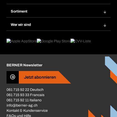
Meine Rechnungen
Bera Modul-Regalsystem
Merklisten
Sortiment
Bera Smart
Nachbestellung
Produktneuheiten
Gefahrenstoffdatenbank
Wer wir sind
Dauerauftrag
Anwendungsgebiete
eProcurement
Was wir anbieten
Rückgabe / Reklamation
Product Compliance
Produktfinder
Was uns antreibt
Broschüren / Kataloge
Corporate Responsibility
Karriere
BERNER Newsletter
Business Conduct
Jetzt abonnieren
061 715 92 22 Deutsch
061 715 93 33 Francais
061 715 92 11 Italiano
info@berner-ag.ch
Kontakt & Kundenservice
FAQs und Hilfe