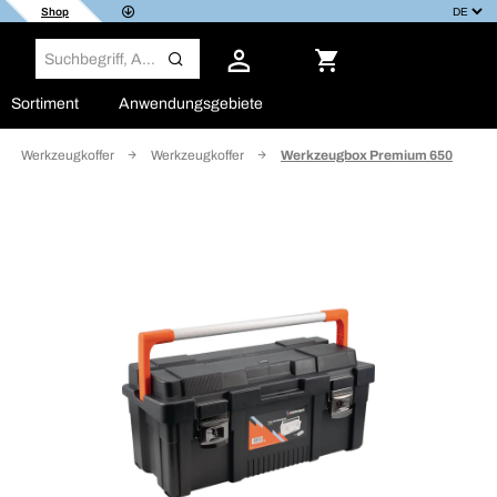
Shop
Sortiment
Anwendungsgebiete
nd Werkzeugkoffer
Werkzeugkoffer
Werkzeugbox Premium 650