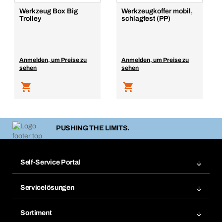
Werkzeug Box Big
Werkzeugkoffer mobil,
Trolley
schlagfest (PP)
Anmelden, um Preise zu
Anmelden, um Preise zu
sehen
sehen
PUSHING THE LIMITS.
Self-Service Portal
Bestellungen
Servicelösungen
Meine Rechnungen
Bera Modul-Regalsystem
Merklisten
Sortiment
Bera Smart