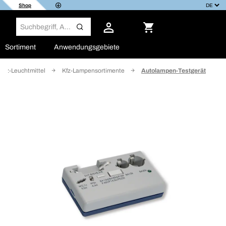
Shop
Sortiment
Anwendungsgebiete
Kfz-Leuchtmittel
Kfz-Lampensortimente
Autolampen-Testgerät