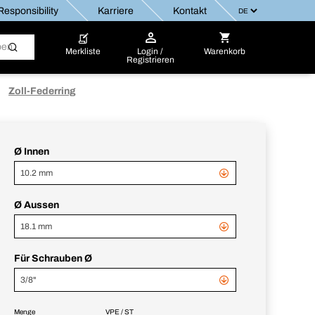
esponsibility
Karriere
Kontakt
Merkliste
Login /
Warenkorb
Registrieren
Zoll-Federring
Ø Innen
10.2 mm
Ø Aussen
18.1 mm
Für Schrauben Ø
3/8"
Menge
VPE / ST