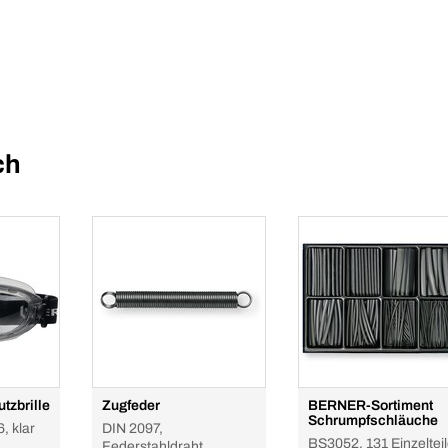
ch
tzbrille
Zugfeder
BERNER-Sortiment
Schrumpfschläuche
, klar
DIN 2097,
BS3052, 131 Einzeltei
Federstahldraht,