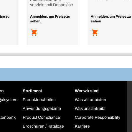
verzinkt, mit Doppelöse
ise zu
Anmelden, um Preise zu
Anmelden, um Preise zu
sehen
sehen
en
Sortiment
Wer wir sind
galsystem
Produktneuheiten
Was wir anbieten
Anwendungsgebiete
Was uns antreibt
atenbank
Product Compliance
Corporate Responsibility
Broschüren / Kataloge
Karriere