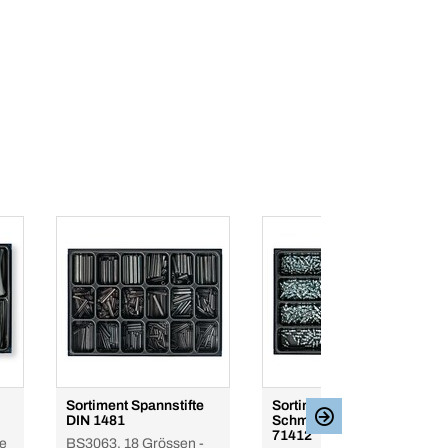
Sortiment Spannstifte
Sortiment
DIN 1481
Schmiernippel DIN
71412
le
BS3063, 18 Grössen -