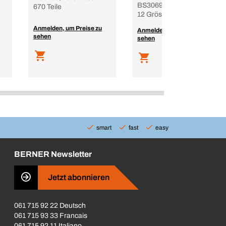
BS3069, Form A, B, C -
670 Teile
12 Grössen - 300 Teile
Anmelden, um Preise zu
Anmelden, um Preise zu
sehen
sehen
smart
fast
easy
BERNER Newsletter
Jetzt abonnieren
061 715 92 22 Deutsch
061 715 93 33 Francais
061 715 92 11 Italiano