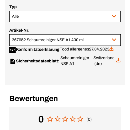
Typ
Alle
Artikel-Nr.
367952 Schaumreiniger NSF A1 400 ml
Food allergenes
27.04.2023
Konformitätserklärung
Schaumreiniger
Switzerland
Sicherheitsdatenblatt:
NSF A1
(de)
Bewertungen
0
(0)