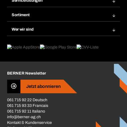
Servicelösungen
Meine Rechnungen
Bera Modul-Regalsystem
Merklisten
Sortiment
Bera Smart
Nachbestellung
Produktneuheiten
Gefahrenstoffdatenbank
Wer wir sind
Dauerauftrag
Anwendungsgebiete
eProcurement
Was wir anbieten
Rückgabe / Reklamation
Product Compliance
Produktfinder
Was uns antreibt
Broschüren / Kataloge
Corporate Responsibility
Karriere
BERNER Newsletter
Business Conduct
Jetzt abonnieren
061 715 92 22 Deutsch
061 715 93 33 Francais
061 715 92 11 Italiano
info@berner-ag.ch
Kontakt & Kundenservice