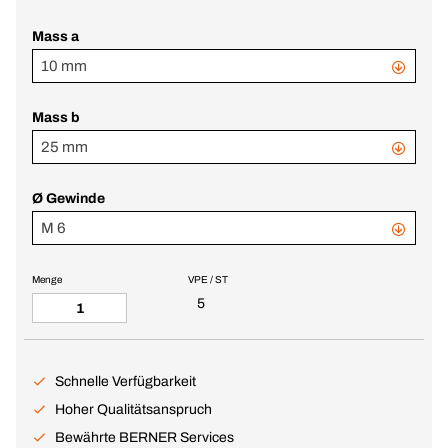
Mass a
10 mm
Mass b
25 mm
Ø Gewinde
M 6
Menge
VPE / ST
5
Schnelle Verfügbarkeit
Hoher Qualitätsanspruch
Bewährte BERNER Services