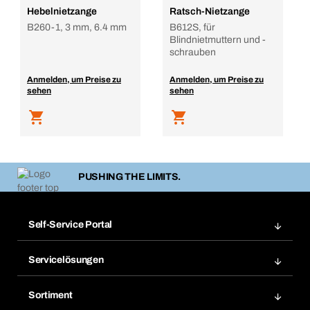
Hebelnietzange
Ratsch-Nietzange
B260-1, 3 mm, 6.4 mm
B612S, für
Blindnietmuttern und -
schrauben
Anmelden, um Preise zu
Anmelden, um Preise zu
sehen
sehen
PUSHING THE LIMITS.
Self-Service Portal
Bestellungen
Servicelösungen
Meine Rechnungen
Bera Modul-Regalsystem
Merklisten
Sortiment
Bera Smart