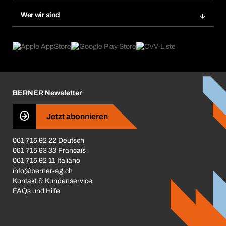
Nachbestellung
Produktneuheiten
Gefahrenstoffdatenbank
Wer wir sind
Dauerauftrag
Anwendungsgebiete
eProcurement
Was wir anbieten
Rückgabe / Reklamation
Product Compliance
Produktfinder
Was uns antreibt
Broschüren / Kataloge
Corporate Responsibility
Karriere
BERNER Newsletter
Business Conduct
Jetzt abonnieren
061 715 92 22 Deutsch
061 715 93 33 Francais
061 715 92 11 Italiano
info@berner-ag.ch
Kontakt & Kundenservice
FAQs und Hilfe