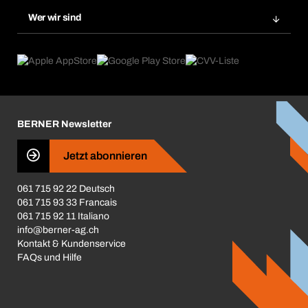
Nachbestellung
Produktneuheiten
Gefahrenstoffdatenbank
Wer wir sind
Dauerauftrag
Anwendungsgebiete
eProcurement
Was wir anbieten
Rückgabe / Reklamation
Product Compliance
Produktfinder
Was uns antreibt
Broschüren / Kataloge
Corporate Responsibility
Karriere
BERNER Newsletter
Business Conduct
Jetzt abonnieren
061 715 92 22 Deutsch
061 715 93 33 Francais
061 715 92 11 Italiano
info@berner-ag.ch
Kontakt & Kundenservice
FAQs und Hilfe