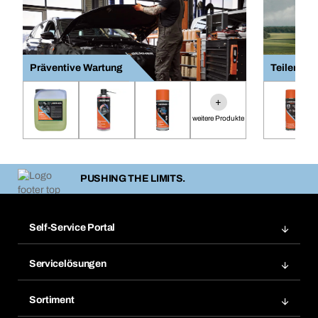
Präventive Wartung
Teilerein
+
weitere Produkte
PUSHING THE LIMITS.
Self-Service Portal
Bestellungen
Servicelösungen
Meine Rechnungen
Bera Modul-Regalsystem
Merklisten
Sortiment
Bera Smart