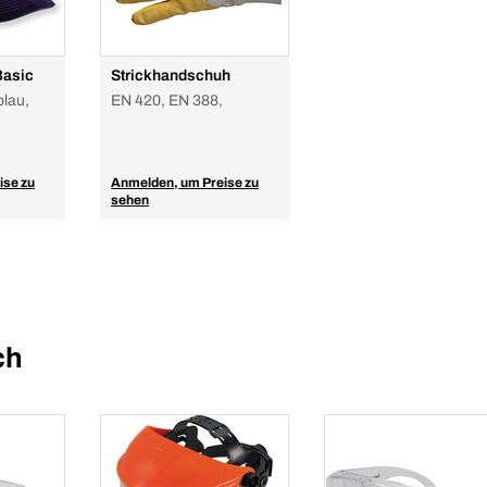
Basic
Strickhandschuh
blau,
EN 420, EN 388,
ise zu
Anmelden, um Preise zu
sehen
ch