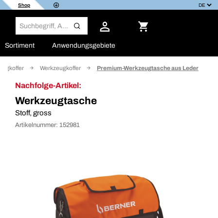
Shop
Sortiment
Anwendungsgebiete
eugkoffer
Werkzeugkoffer
Premium-Werkzeugtasche aus Leder
Nachfolge-Artikel:
Werkzeugtasche
Stoff, gross
Artikelnummer:
152981