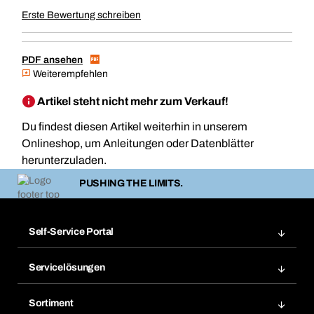
Erste Bewertung schreiben
PDF ansehen
Weiterempfehlen
Artikel steht nicht mehr zum Verkauf!
Du findest diesen Artikel weiterhin in unserem
Onlineshop, um Anleitungen oder Datenblätter
herunterzuladen.
PUSHING THE LIMITS.
Self-Service Portal
Bestellungen
Servicelösungen
Meine Rechnungen
Bera Modul-Regalsystem
Merklisten
Sortiment
Bera Smart