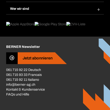
Nachbestellung
Produktneuheiten
Gefahrenstoffdatenbank
Wer wir sind
Dauerauftrag
Anwendungsgebiete
eProcurement
Was wir anbieten
Rückgabe / Reklamation
Product Compliance
Produktfinder
Was uns antreibt
Broschüren / Kataloge
Corporate Responsibility
Karriere
BERNER Newsletter
Business Conduct
Jetzt abonnieren
061 715 92 22 Deutsch
061 715 93 33 Francais
061 715 92 11 Italiano
info@berner-ag.ch
Kontakt & Kundenservice
FAQs und Hilfe