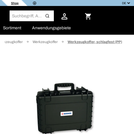
Shop
Sortiment
Anwendungsgebiete
erkzeugkoffer
Werkzeugkoffer
Werkzeugkoffer, schlagfest (PP)