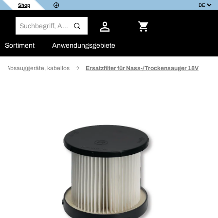
Shop
Sortiment
Anwendungsgebiete
Absauggeräte, kabellos
Ersatzfilter für Nass-/Trockensauger 18V