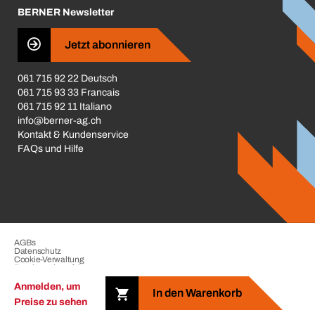
BERNER Newsletter
Business Conduct
Jetzt abonnieren
061 715 92 22 Deutsch
061 715 93 33 Francais
061 715 92 11 Italiano
info@berner-ag.ch
Kontakt & Kundenservice
FAQs und Hilfe
AGBs
Datenschutz
Cookie-Verwaltung
Beschwerdeverfahren
Impressum
Anmelden, um
In den Warenkorb
Preise zu sehen
Copyright © 2026 der BERNER Gruppe. Alle Rechte vorbehalten.