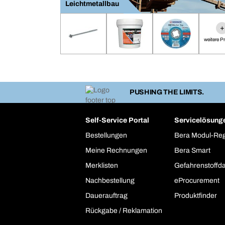
Leichtmetallbau
+
weitere P
PUSHING THE LIMITS.
Self-Service Portal
Servicelösung
Bestellungen
Bera Modul-Re
Meine Rechnungen
Bera Smart
Merklisten
Gefahrenstoffd
Nachbestellung
eProcurement
Dauerauftrag
Produktfinder
Rückgabe / Reklamation