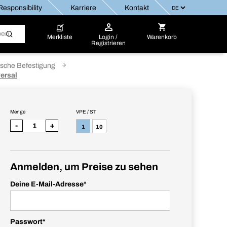
esponsibility
Karriere
Kontakt
Merkliste
Login /
Warenkorb
Registrieren
sche Befestigung
ersal
Menge
VPE / ST
-
+
1
10
Anmelden, um Preise zu sehen
Deine E-Mail-Adresse
*
Passwort
*