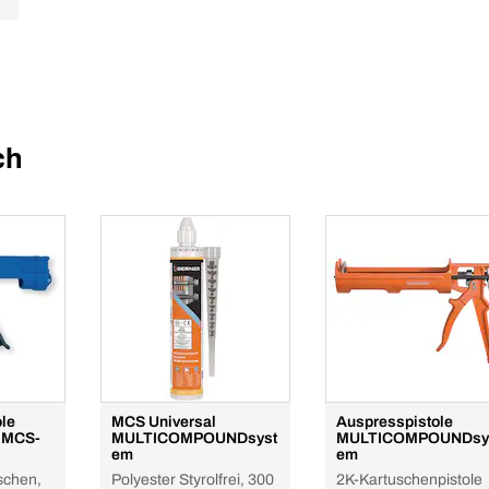
ch
ole
MCS Universal
Auspresspistole
r MCS-
MULTICOMPOUNDsyst
MULTICOMPOUNDsy
em
em
schen,
Polyester Styrolfrei, 300
2K-Kartuschenpistole