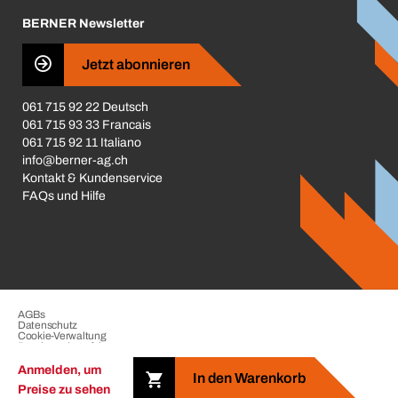
Karriere
BERNER Newsletter
Business Conduct
Jetzt abonnieren
061 715 92 22 Deutsch
061 715 93 33 Francais
061 715 92 11 Italiano
info@berner-ag.ch
Kontakt & Kundenservice
FAQs und Hilfe
AGBs
Datenschutz
Cookie-Verwaltung
Beschwerdeverfahren
Impressum
Anmelden, um
In den Warenkorb
Preise zu sehen
Copyright © 2026 der BERNER Gruppe. Alle Rechte vorbehalten.