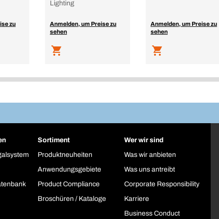
Lighting
ise zu
Anmelden, um Preise zu
Anmelden, um Preise zu
sehen
sehen
en
Sortiment
Wer wir sind
galsystem
Produktneuheiten
Was wir anbieten
Anwendungsgebiete
Was uns antreibt
atenbank
Product Compliance
Corporate Responsibility
Broschüren / Kataloge
Karriere
Business Conduct