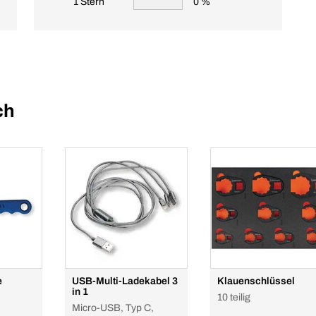
1 Stern
0 %
ch
e
USB-Multi-Ladekabel 3
Klauenschlüssel
in 1
10 teilig
Micro-USB, Typ C,