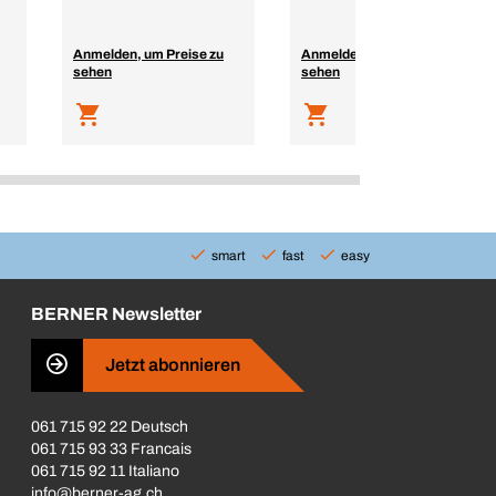
Anmelden, um Preise zu
Anmelden, um Preise zu
sehen
sehen
smart
fast
easy
BERNER Newsletter
Jetzt abonnieren
061 715 92 22 Deutsch
061 715 93 33 Francais
061 715 92 11 Italiano
info@berner-ag.ch