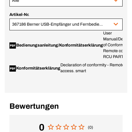
Alle
Artikel-Nr.
367186 Berner USB-Empfänger und Fernbedienung
User
Manual/Declara
of Conformity-
Bedienungsanleitung/Konformitätserklärung
Remote control
RCU PART
Declaration of conformity - Remote con
Konformitätserklärung
access. smart
Bewertungen
0
(0)