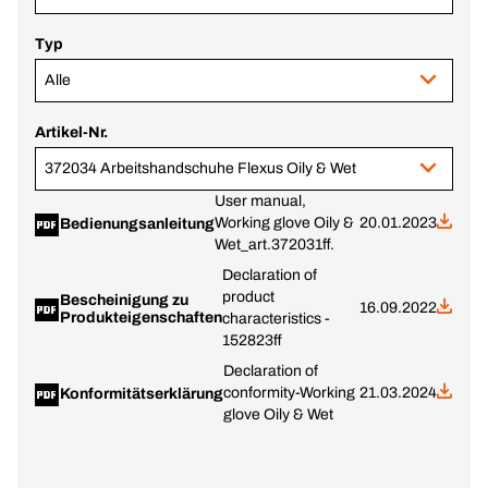
Typ
Alle
Artikel-Nr.
372034 Arbeitshandschuhe Flexus Oily & Wet
User manual,
Working glove Oily &
20.01.2023
Bedienungsanleitung
Wet_art.372031ff.
Declaration of
product
Bescheinigung zu
16.09.2022
Produkteigenschaften
characteristics -
152823ff
Declaration of
conformity-Working
21.03.2024
Konformitätserklärung
glove Oily & Wet