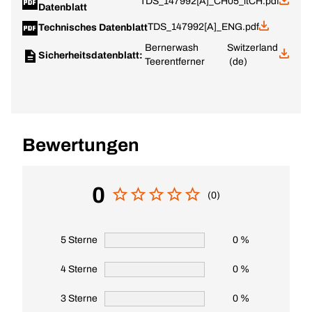
TDS_147992[A]_CH05_itCH.pdf
Datenblatt
TDS_147992[A]_ENG.pdf
Technisches Datenblatt
Bernerwash
Switzerland
Sicherheitsdatenblatt:
Teerentferner
(de)
Bewertungen
0
(0)
5 Sterne
0 %
4 Sterne
0 %
3 Sterne
0 %