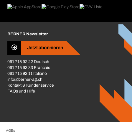
Rückgabe / Reklamation
Product Compliance
Produktfinder
Was uns antreibt
Broschüren / Kataloge
Corporate Responsibility
Karriere
BERNER Newsletter
Business Conduct
Jetzt abonnieren
061 715 92 22 Deutsch
061 715 93 33 Francais
061 715 92 11 Italiano
info@berner-ag.ch
Kontakt & Kundenservice
FAQs und Hilfe
AGBs