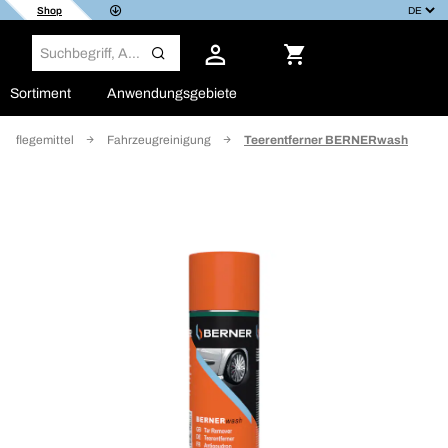
Shop
Sortiment
Anwendungsgebiete
 Pflegemittel
Fahrzeugreinigung
Teerentferner BERNERwash