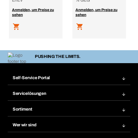
EnEV
% GEG
Anmelden, um Preise zu
Anmelden, um Preise zu
sehen
sehen
PUSHING THE LIMITS.
Self-Service Portal
Bestellungen
Servicelösungen
Meine Rechnungen
Bera Modul-Regalsystem
Merklisten
Sortiment
Bera Smart
Nachbestellung
Produktneuheiten
Gefahrenstoffdatenbank
Wer wir sind
Dauerauftrag
Anwendungsgebiete
eProcurement
Was wir anbieten