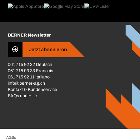
Rückgabe / Reklamation
Product Compliance
Produktfinder
Was uns antreibt
Broschüren / Kataloge
Corporate Responsibility
Karriere
BERNER Newsletter
Business Conduct
Jetzt abonnieren
061 715 92 22 Deutsch
061 715 93 33 Francais
061 715 92 11 Italiano
info@berner-ag.ch
Kontakt & Kundenservice
FAQs und Hilfe
AGBs