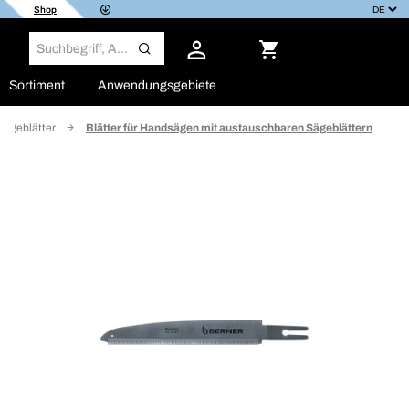
Shop
Sortiment
Anwendungsgebiete
ägeblätter
Blätter für Handsägen mit austauschbaren Sägeblättern