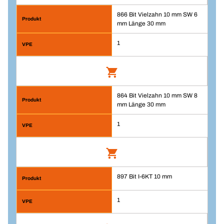
VPE/ST
866 Bit Vielzahn 10 mm SW 6
Adapter Loop-Ratchet 1/2"
1
mm Länge 30 mm
Menge
Artikelnummer: 11593
1
Anmelden
In den Warenkorb
VPE/ST
864 Bit Vielzahn 10 mm SW 8
Bit Vielzahn 10 mm SW 6 mm Länge 30
1
mm Länge 30 mm
mm
Menge
Artikelnummer: 866
1
Anmelden
In den Warenkorb
897 Bit I-6KT 10 mm
Bit Vielzahn 10 mm SW 8 mm Länge 30
VPE/ST
mm
1
1
Menge
Artikelnummer: 864