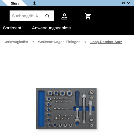
Shop
Sortiment
Anwendungsgebiete
d Werkzeugkoffer
Werkstattwagen-Einlagen
Loop-Ratchet-Satz