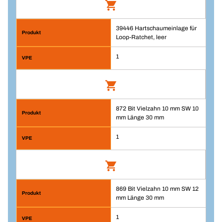
Anmelden
In den Warenkorb
39446 Hartschaumeinlage für
Bit I-6KT 10 mm
Loop-Ratchet, leer
VPE/ST
Artikelnummer: 897
1
1
Menge
Anmelden
In den Warenkorb
VPE/ST
872 Bit Vielzahn 10 mm SW 10
Hartschaumeinlage für Loop-Ratchet,
1
mm Länge 30 mm
leer
Menge
Artikelnummer: 39446
1
Anmelden
In den Warenkorb
869 Bit Vielzahn 10 mm SW 12
Bit Vielzahn 10 mm SW 10 mm Länge 30
VPE/ST
mm Länge 30 mm
mm
1
Menge
Artikelnummer: 872
1