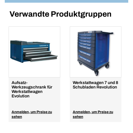
Menge
Artikelnummer: 884
Verwandte Produktgruppen
Anmelden
In den Warenkorb
VPE/ST
1
Menge
In den Warenkorb
Aufsatz-
Werkstattwagen 7 und 8
Werkzeugschrank für
Schubladen Revolution
Werkstattwagen
Evolution
Anmelden, um Preise zu
Anmelden, um Preise zu
sehen
sehen