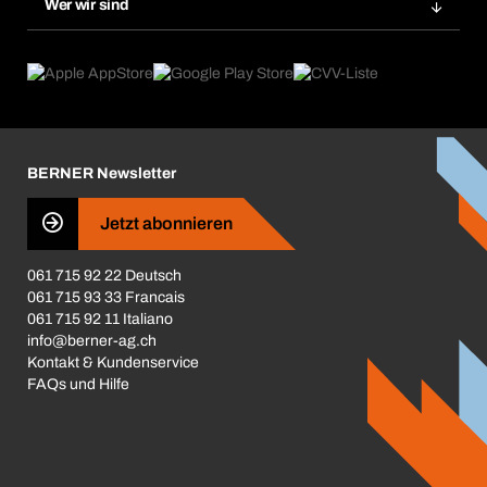
Wer wir sind
Dauerauftrag
Anwendungsgebiete
eProcurement
Was wir anbieten
Rückgabe / Reklamation
Product Compliance
Produktfinder
Was uns antreibt
Broschüren / Kataloge
Corporate Responsibility
Karriere
BERNER Newsletter
Business Conduct
Jetzt abonnieren
061 715 92 22 Deutsch
061 715 93 33 Francais
061 715 92 11 Italiano
info@berner-ag.ch
Kontakt & Kundenservice
FAQs und Hilfe