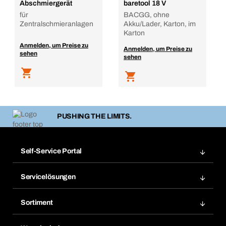
Abschmiergerät
baretool 18 V
für
BACGG, ohne
Zentralschmieranlagen
Akku/Lader, Karton, im
Karton
Anmelden, um Preise zu
Anmelden, um Preise zu
sehen
sehen
PUSHING THE LIMITS.
Self-Service Portal
Bestellungen
Servicelösungen
Meine Rechnungen
Bera Modul-Regalsystem
Merklisten
Sortiment
Bera Smart
Nachbestellung
Produktneuheiten
Gefahrenstoffdatenbank