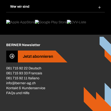
Nachbestellung
Produktneuheiten
Gefahrenstoffdatenbank
Wer wir sind
Dauerauftrag
Anwendungsgebiete
eProcurement
Was wir anbieten
Rückgabe / Reklamation
Product Compliance
Produktfinder
Was uns antreibt
Broschüren / Kataloge
Corporate Responsibility
Karriere
BERNER Newsletter
Business Conduct
Jetzt abonnieren
061 715 92 22 Deutsch
061 715 93 33 Francais
061 715 92 11 Italiano
info@berner-ag.ch
Kontakt & Kundenservice
FAQs und Hilfe