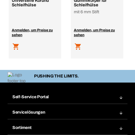
Universelle Korund
Gummikörper für
Schleifhülse
Schleifhülse
mit 6 mm Stift
Anmelden, um Preise zu
Anmelden, um Preise zu
sehen
sehen
PUSHING THE LIMITS.
Self-Service Portal
Bestellungen
Servicelösungen
Meine Rechnungen
Bera Modul-Regalsystem
Merklisten
Sortiment
Bera Smart