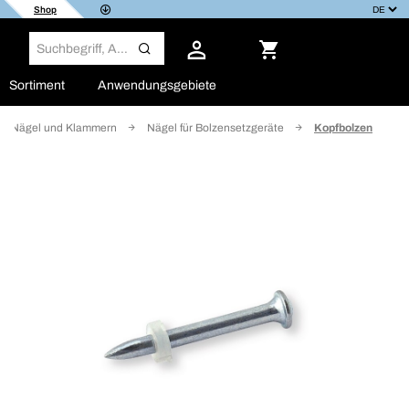
Shop
Sortiment
Anwendungsgebiete
Nägel und Klammern
Nägel für Bolzensetzgeräte
Kopfbolzen