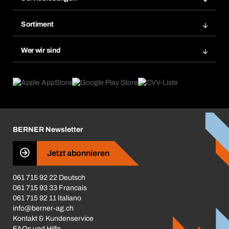
Meine Rechnungen
Bera Modul-Regalsystem
Merklisten
Sortiment
Bera Smart
Nachbestellung
Produktneuheiten
Gefahrenstoffdatenbank
Wer wir sind
Dauerauftrag
Anwendungsgebiete
eProcurement
Was wir anbieten
Rückgabe / Reklamation
Product Compliance
Produktfinder
Was uns antreibt
Broschüren / Kataloge
Corporate Responsibility
Karriere
BERNER Newsletter
Business Conduct
Jetzt abonnieren
061 715 92 22 Deutsch
061 715 93 33 Francais
061 715 92 11 Italiano
info@berner-ag.ch
Kontakt & Kundenservice
FAQs und Hilfe