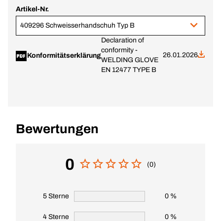
Artikel-Nr.
409296 Schweisserhandschuh Typ B
Declaration of
conformity -
26.01.2026
Konformitätserklärung
WELDING GLOVE
EN 12477 TYPE B
Bewertungen
0
(0)
5 Sterne
0 %
4 Sterne
0 %