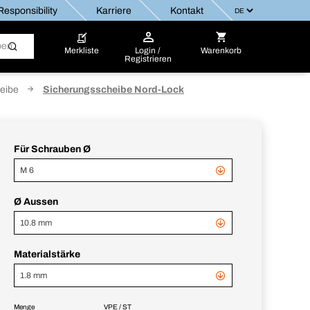
esponsibility
Karriere
Kontakt
Merkliste
Login /
Warenkorb
Registrieren
eibe
Sicherungsscheibe Nord-Lock
Für Schrauben Ø
M 6
Ø Aussen
10.8 mm
Materialstärke
1.8 mm
Menge
VPE / ST