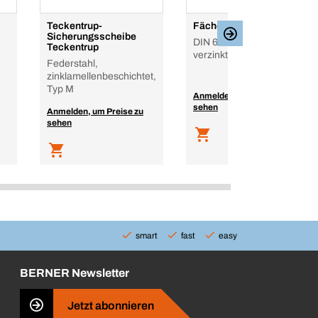
Teckentrup-
Fächerscheibe
Sicherungsscheibe
DIN 6798, Federstahl,
Teckentrup
verzinkt, Form A
Federstahl,
zinklamellenbeschichtet,
Typ M
Anmelden, um Preise zu
sehen
Anmelden, um Preise zu
sehen
smart
fast
easy
BERNER Newsletter
Jetzt abonnieren