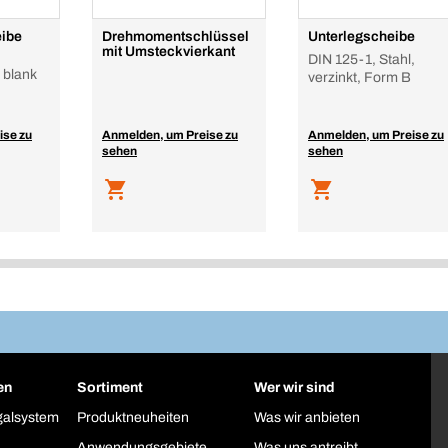
ibe
Drehmomentschlüssel
Unterlegscheibe
mit Umsteckvierkant
DIN 125-1, Stahl,
 blank
verzinkt, Form B
ise zu
Anmelden, um Preise zu
Anmelden, um Preise zu
sehen
sehen
en
Sortiment
Wer wir sind
galsystem
Produktneuheiten
Was wir anbieten
Anwendungsgebiete
Was uns antreibt